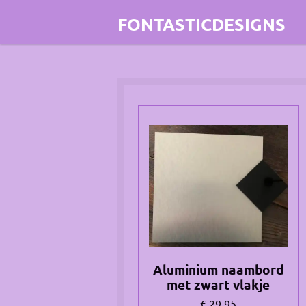
Ga
FONTASTICDESIGNS
direct
naar
de
hoofdinhoud
Aluminium naambord
met zwart vlakje
€ 29,95