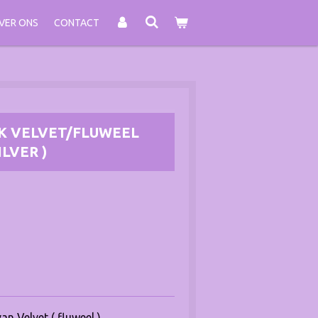
VER ONS
CONTACT
 VELVET/FLUWEEL
ZILVER )
n Velvet ( fluweel ).