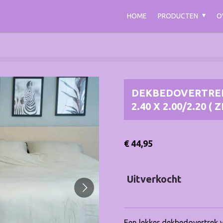
HOME
PRODUCTEN
O
DEKBEDOVERTREK
2.40 X 2.00/2.20 ( 
€ 44,95
Uitverkocht
Een lekker dekbedovertrek va