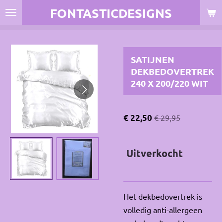
FONTASTICDESIGNS
Ga
direct
naar
de
SATIJNEN
hoofdinhoud
DEKBEDOVERTREK
240 X 200/220 WIT
€ 22,50
€ 29,95
Uitverkocht
Het dekbedovertrek is
volledig anti-allergeen