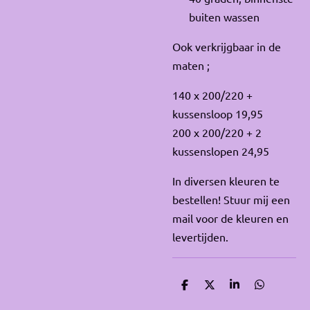
buiten wassen
Ook verkrijgbaar in de
maten ;
140 x 200/220 +
kussensloop 19,95
200 x 200/220 + 2
kussenslopen 24,95
In diversen kleuren te
bestellen! Stuur mij een
mail voor de kleuren en
levertijden.
D
D
S
D
e
e
h
e