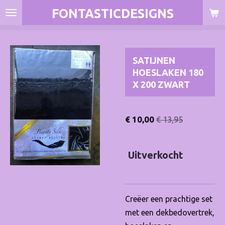
FONTASTICDESIGNS
Ga
direct
naar
de
SATIJNEN
hoofdinhoud
HOESLAKEN 180
X 200 ZWART
€ 10,00
€ 13,95
Uitverkocht
Creëer een prachtige set
met een dekbedovertrek,