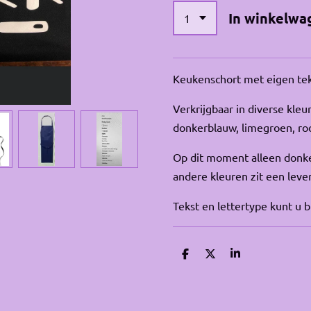
In winkelwa
Keukenschort met eigen te
Verkrijgbaar in diverse kleure
donkerblauw, limegroen, roo
Op dit moment alleen donk
andere kleuren zit een leve
Tekst en lettertype kunt u 
D
D
S
e
e
h
l
e
a
e
l
r
n
e