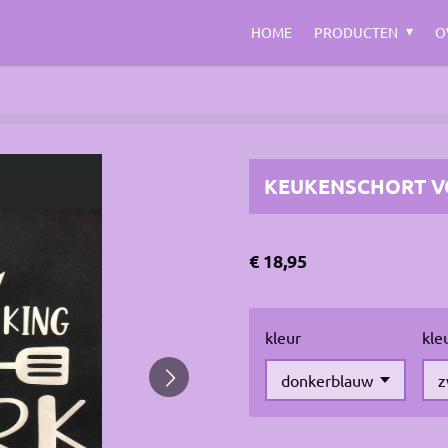
HOME
PRODUCTEN
O
KEUKENSCHORT 
€ 18,95
kleur
kle